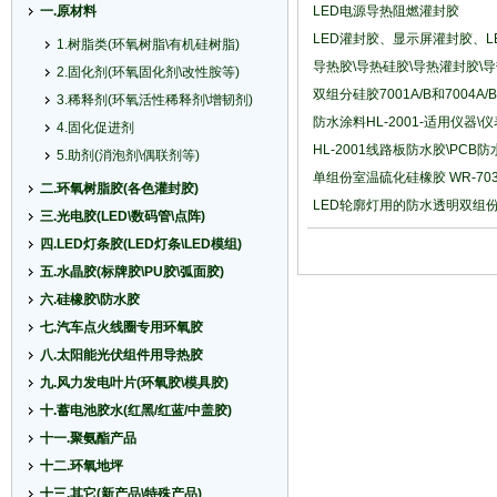
一.原材料
LED电源导热阻燃灌封胶
LED灌封胶、显示屏灌封胶、L
1.树脂类(环氧树脂\有机硅树脂)
导热胶\导热硅胶\导热灌封胶\导热硅
2.固化剂(环氧固化剂\改性胺等)
双组分硅胶7001A/B和7004
3.稀释剂(环氧活性稀释剂\增韧剂)
防水涂料HL-2001-适用仪器\
4.固化促进剂
HL-2001线路板防水胶\PCB
5.助剂(消泡剂\偶联剂等)
单组份室温硫化硅橡胶 WR-703
二.环氧树脂胶(各色灌封胶)
LED轮廓灯用的防水透明双组份硅
三.光电胶(LED\数码管\点阵)
四.LED灯条胶(LED灯条\LED模组)
五.水晶胶(标牌胶\PU胶\弧面胶)
六.硅橡胶\防水胶
七.汽车点火线圈专用环氧胶
八.太阳能光伏组件用导热胶
九.风力发电叶片(环氧胶\模具胶)
十.蓄电池胶水(红黑/红蓝/中盖胶)
十一.聚氨酯产品
十二.环氧地坪
十三.其它(新产品\特殊产品)